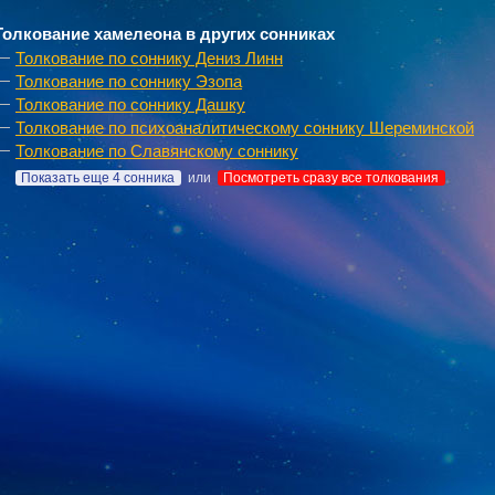
Толкование хамелеона в других сонниках
Толкование по соннику Дениз Линн
Толкование по соннику Эзопа
Толкование по соннику Дашку
Толкование по психоаналитическому соннику Шереминской
Толкование по Славянскому соннику
Показать еще 4 сонника
или
Посмотреть сразу все толкования