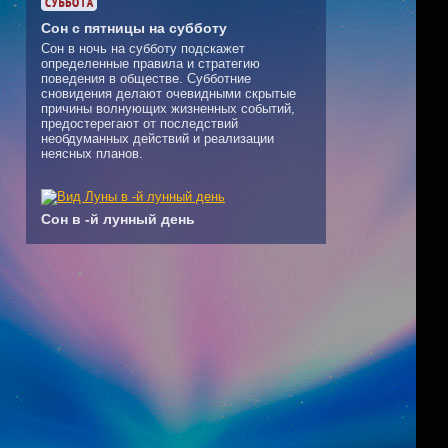
Сон с пятницы на субботу
Сон в ночь на субботу подскажет
определенные правила и стратегию
поведения в обществе. Субботние
сновидения делают очевидными скрытые
причины волнующих жизненных событий,
предостерегают от последствий
необдуманных действий и реализации
неясных планов.
Сон в -й лунный день