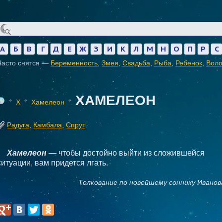
А
Б
В
Г
Д
Е
Ж
З
И
К
Л
М
Н
О
П
Р
С
Часто снятся —
Беременность
,
Змея
,
Свадьба
,
Рыба
,
Ребенок
,
Вол
ХАМЕЛЕОН
Х
Хамелеон
Радуга
,
Камбала
,
Спрут
Хамелеон
— чтобы достойно выйти из сложившейся
ситуации, вам придется лгать.
Толкование по новейшему соннику Иванов