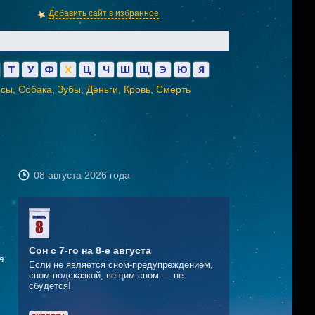
Добавить сайт в избранное
Т
У
Ф
Х
Ц
Ч
Ш
Щ
Э
Ю
Я
осы
,
Собака
,
Зубы
,
Деньги
,
Кровь
,
Смерть
08 августа 2026 года
Сон с 7-го на 8-е августа
а
Если не является сном-предупреждением,
сном-подсказкой, вещим сном — не
сбудется!