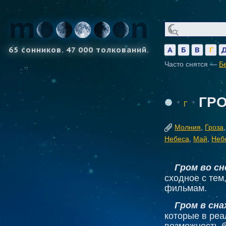
65 сонников. 47 000 толкований.
А
Б
В
Г
Часто снятся —
Б
ГР
Г
Молния
,
Гроза
Небеса
,
Май
,
Неб
Гром во сн
сходное с тем
фильмам.
Гром в сна
которые в ре
возможность б