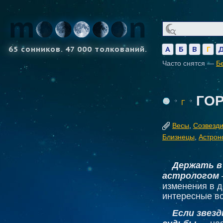
65 сонников. 47 000 толкований.
А
Б
В
Г
Часто снятся —
Б
ГО
Г
Весы
,
Созвезд
Близнецы
,
Астрон
Держать в
астрологом
изменения в д
интересные вс
Если звез