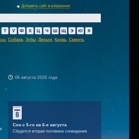
Добавить сайт в избранное
Т
У
Ф
Х
Ц
Ч
Ш
Щ
Э
Ю
Я
осы
,
Собака
,
Зубы
,
Деньги
,
Кровь
,
Смерть
06 августа 2026 года
Сон с 5-го на 6-е августа
а
Сбудется вторая половина сновидения.