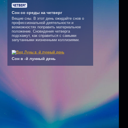
Сон со среды на четверг
Вещие сны. В этот день ожидайте снов о
профессиональной деятельности и
возможностях поправить материальное
положение. Сновидения четверга
подскажут, как справиться с самыми
запутанными жизненными коллизиями.
Сон в -й лунный день