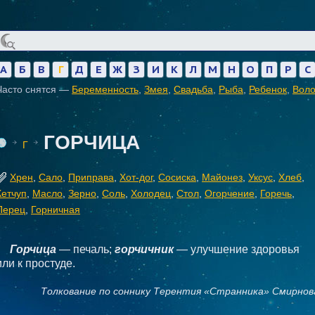
А
Б
В
Г
Д
Е
Ж
З
И
К
Л
М
Н
О
П
Р
С
Часто снятся —
Беременность
,
Змея
,
Свадьба
,
Рыба
,
Ребенок
,
Вол
ГОРЧИЦА
Г
Хрен
,
Сало
,
Приправа
,
Хот-дог
,
Сосиска
,
Майонез
,
Уксус
,
Хлеб
,
Кетчуп
,
Масло
,
Зерно
,
Соль
,
Холодец
,
Стол
,
Огорчение
,
Горечь
,
Перец
,
Горничная
Горчица
— печаль;
горчичник
— улучшение здоровья
или к простуде.
Толкование по соннику Терентия «Странника» Смирнов