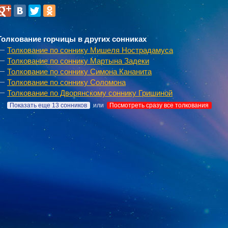
Толкование горчицы в других сонниках
Толкование по соннику Мишеля Нострадамуса
Толкование по соннику Мартына Задеки
Толкование по соннику Симона Кананита
Толкование по соннику Соломона
Толкование по Дворянскому соннику Гришиной
Показать еще 13 сонников
или
Посмотреть сразу все толкования