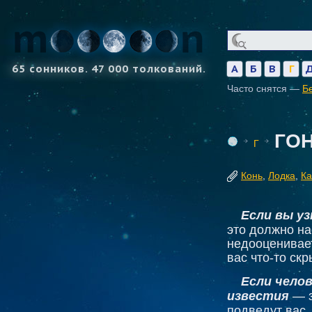
65 сонников. 47 000 толкований.
А
Б
В
Г
Часто снятся —
Б
ГО
Г
Конь
,
Лодка
,
Ка
Если вы у
это должно на
недооценивает
вас что-то ск
Если чело
известия
— з
подведут вас.