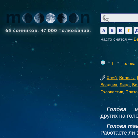
65 сонников. 47 000 толкований.
А
Б
В
Г
Часто снятся —
Б
Г
Голова
Хлеб
,
Волосы
,
Всадник
,
Лицо
,
Бо
Головастик
,
Плато
Голова
— мо
других на голо
Голова та
Работаете ли 