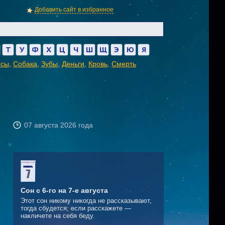
Добавить сайт в избранное
Т
У
Ф
Х
Ц
Ч
Ш
Щ
Э
Ю
Я
осы
,
Собака
,
Зубы
,
Деньги
,
Кровь
,
Смерть
07 августа 2026 года
Сон с 6-го на 7-е августа
м
Этот сон никому никогда не рассказывают,
тогда сбудется; если расскажете —
накличете на себя беду.