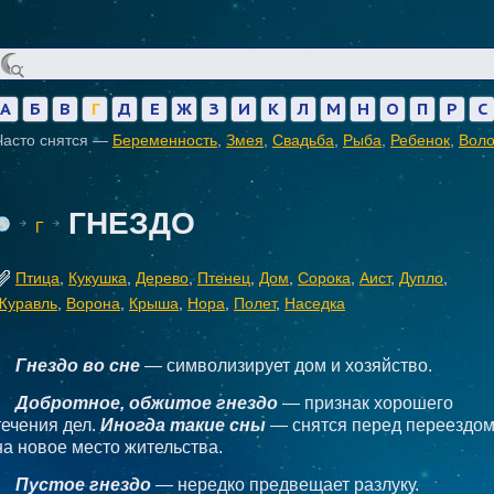
А
Б
В
Г
Д
Е
Ж
З
И
К
Л
М
Н
О
П
Р
С
Часто снятся —
Беременность
,
Змея
,
Свадьба
,
Рыба
,
Ребенок
,
Вол
ГНЕЗДО
Г
Птица
,
Кукушка
,
Дерево
,
Птенец
,
Дом
,
Сорока
,
Аист
,
Дупло
,
Журавль
,
Ворона
,
Крыша
,
Нора
,
Полет
,
Наседка
Гнездо во сне
— символизирует дом и хозяйство.
Добротное, обжитое гнездо
— признак хорошего
течения дел.
Иногда такие сны
— снятся перед переездо
на новое место жительства.
Пустое гнездо
— нередко предвещает разлуку.