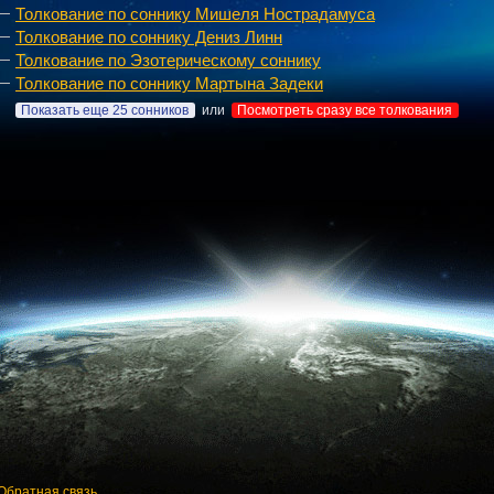
Толкование по соннику Мишеля Нострадамуса
Толкование по соннику Дениз Линн
Толкование по Эзотерическому соннику
Толкование по соннику Мартына Задеки
Показать еще 25 сонников
или
Посмотреть сразу все толкования
Обратная связь