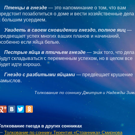
Птенцы в гнезде
— это напоминание о том, что вам
предстоит позаботиться о доме и вести хозяйственные дела
с большим усердием.
Увидеть в своем сновидении гнездо, полное яиц
—
предвещает успех многих ваших планов и начинаний,
особенно если яйца белые.
Пестрые яйца в птичьем гнезде
— знак того, что дела
будут складываться с переменным успехом, но в целом все
будет идти хорошо.
Гнездо с разбитыми яйцами
— предвещает крушение
замыслов.
Толкование по соннику Дмитрия и Надежды Зим
Толкование гнезда в других сонниках
Толкование по соннику Терентия «Странника» Смирнова