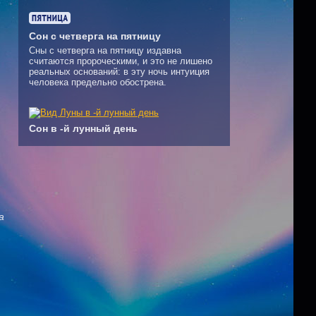
Сон с четверга на пятницу
Сны с четверга на пятницу издавна
считаются пророческими, и это не лишено
реальных оснований: в эту ночь интуиция
человека предельно обострена.
Сон в -й лунный день
а