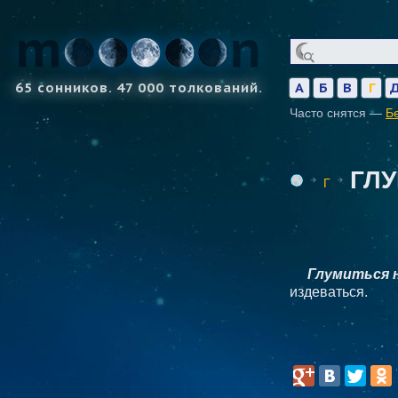
65 сонников. 47 000 толкований.
А
Б
В
Г
Часто снятся —
Б
ГЛ
Г
Глумиться н
издеваться.