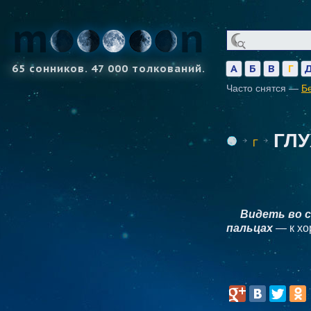
65 сонников. 47 000 толкований.
А
Б
В
Г
Часто снятся —
Б
ГЛ
Г
Видеть во с
пальцах
— к хо