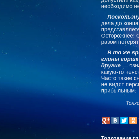
необходимо н
Поскользн
дела до конца
представляет
Осторожнее! С
разом потерят
В то же вр
глины горшк
другие
— озна
какую-то неяс
Часто такие сн
не видят перс
прибыльным.
Толк
Толкование гл