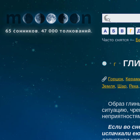
65 сонников. 47 000 толкований.
А
Б
В
Г
Часто снятся —
Б
ГЛ
Г
Горшок
,
Керам
Земля
,
Шар
,
Река
Образ глин
ситуацию, чр
неприятностя
Если во сн
испачкали ею
допустили как