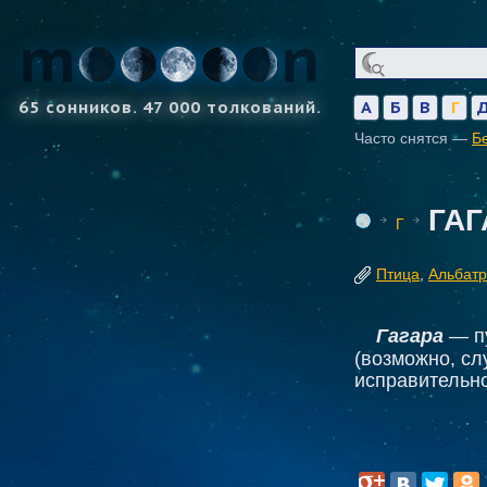
65 сонников. 47 000 толкований.
А
Б
В
Г
Часто снятся —
Б
ГАГ
Г
Птица
,
Альбатр
Гагара
— пу
(возможно, сл
исправительно