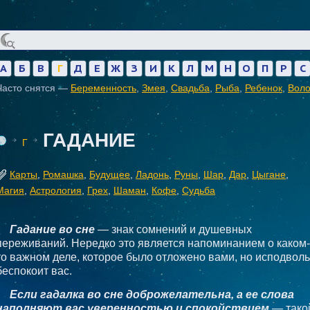
А
Б
В
Г
Д
Е
Ж
З
И
К
Л
М
Н
О
П
Р
С
Часто снятся —
Беременность
,
Змея
,
Свадьба
,
Рыба
,
Ребенок
,
Вол
ГАДАНИЕ
Г
Карты
,
Ромашка
,
Будущее
,
Ладонь
,
Руны
,
Шар
,
Дар
,
Цыгане
,
Магия
,
Астрология
,
Грех
,
Шаман
,
Кофе
,
Судьба
Гадание во сне
— знак сомнений и душевных
переживаний. Нередко это является напоминанием о каком-
то важном деле, которое было отложено вами, но исподволь
беспокоит вас.
Если гадалка во сне доброжелательна, а ее слова
наполняют вас уверенностью и спокойствием
— тако