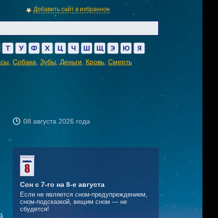
Добавить сайт в избранное
Т
У
Ф
Х
Ц
Ч
Ш
Щ
Э
Ю
Я
осы
,
Собака
,
Зубы
,
Деньги
,
Кровь
,
Смерть
08 августа 2026 года
Сон с 7-го на 8-е августа
Если не является сном-предупреждением,
сном-подсказкой, вещим сном — не
сбудется!
й