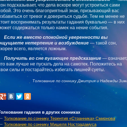
сон подсказывает, что дела вскоре могут устроиться сами
собой. Это очень благоприятный знак, призывающий вас
избавиться от тревог и довериться судьбе. Тем не менее не
стоит воспринимать результаты гадания буквально — в них
может содержаться только намек на некие события.
Если же вместо спокойной уверенности вы
ощущаете нетерпение и возбуждение
— такой сон,
скорее всего, является ложным.
Получить во сне пугающее предсказание
— означает
что вам лучше не пускать дела на самотек. Положитесь на
свои силы и постарайтесь избегать лишней суеты.
Толкование по соннику Дмитрия и Надежды Зим
Толкование гадания в других сонниках
Толкование по соннику Терентия «Странника» Смирнова
Толкование по соннику Мишеля Нострадамуса