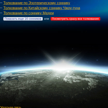
Толкование по Эзотерическому соннику
Толкование по Китайскому соннику Чжоу-гуна
Толкование по соннику Медеи
Показать еще 16 сонников
или
Посмотреть сразу все толкования
Обратная связь