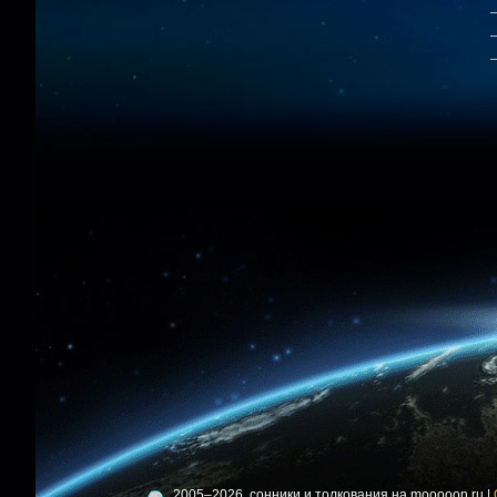
2005–2026, сонники и толкования на mooooon.ru |