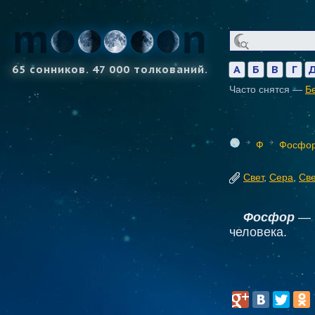
65 сонников. 47 000 толкований.
А
Б
В
Г
Часто снятся —
Б
Ф
Фосфо
Свет
,
Сера
,
Св
Фосфор
— б
человека.