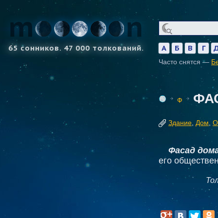
65 сонников. 47 000 толкований.
А
Б
В
Г
Часто снятся —
Б
ФА
Ф
Здание
,
Дом
,
О
Фасад дома
его обществен
То