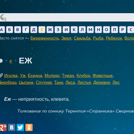
А
Б
В
Г
Д
Е
Ж
З
И
К
Л
М
Н
О
П
Р
С
Часто снятся —
Беременность
,
Змея
,
Свадьба
,
Рыба
,
Ребенок
,
Вол
ЕЖ
Е
Иголка
,
Уж
,
Ехидна
,
Молоко
,
Туман
,
Клубок
,
Животные
,
Дикобраз
,
Цыгане
,
Спутник
,
Танк
,
Лиса
,
Листья
,
Деревня
,
Лес
Еж
— неприятность, клевета.
Толкование по соннику Терентия «Странника» Смирнов