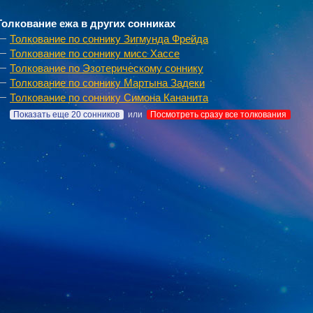
Толкование ежа в других сонниках
Толкование по соннику Зигмунда Фрейда
Толкование по соннику мисс Хассе
Толкование по Эзотерическому соннику
Толкование по соннику Мартына Задеки
Толкование по соннику Симона Кананита
Показать еще 20 сонников
или
Посмотреть сразу все толкования