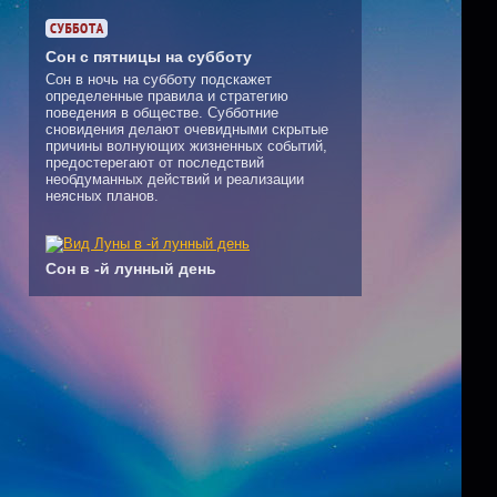
Сон с пятницы на субботу
Сон в ночь на субботу подскажет
определенные правила и стратегию
поведения в обществе. Субботние
сновидения делают очевидными скрытые
причины волнующих жизненных событий,
предостерегают от последствий
необдуманных действий и реализации
неясных планов.
Сон в -й лунный день