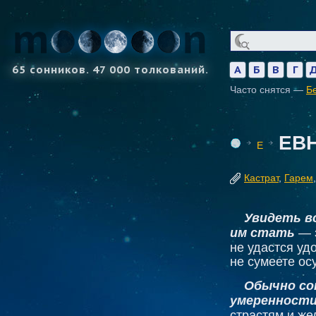
65 сонников. 47 000 толкований.
А
Б
В
Г
Часто снятся —
Б
ЕВ
Е
Кастрат
,
Гарем
Увидеть в
им стать
— з
не удастся уд
не сумеете ос
Обычно со
умеренност
страстям и же