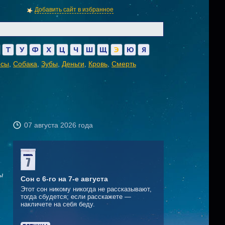
Добавить сайт в избранное
Т
У
Ф
Х
Ц
Ч
Ш
Щ
Э
Ю
Я
осы
,
Собака
,
Зубы
,
Деньги
,
Кровь
,
Смерть
07 августа 2026 года
ы
Сон с 6-го на 7-е августа
Этот сон никому никогда не рассказывают,
тогда сбудется; если расскажете —
накличете на себя беду.