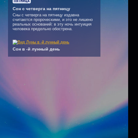
Сон с четверга на пятницу
Сны с четверга на пятницу издавна
считаются пророческими, и это не лишено
реальных оснований: в эту ночь интуиция
человека предельно обострена.
Сон в -й лунный день