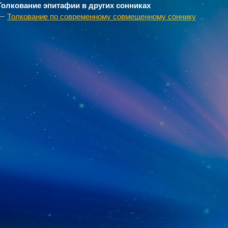
Толкование эпитафии в других сонниках
Толкование по современному совмещенному соннику