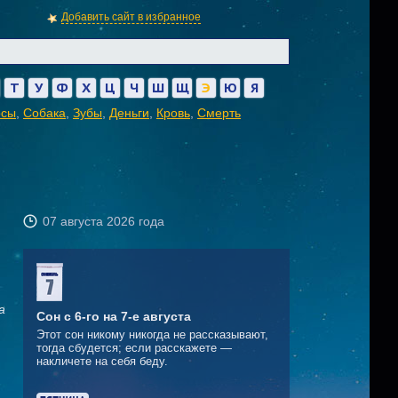
Добавить сайт в избранное
Т
У
Ф
Х
Ц
Ч
Ш
Щ
Э
Ю
Я
осы
,
Собака
,
Зубы
,
Деньги
,
Кровь
,
Смерть
07 августа 2026 года
а
Сон с 6-го на 7-е августа
Этот сон никому никогда не рассказывают,
тогда сбудется; если расскажете —
накличете на себя беду.