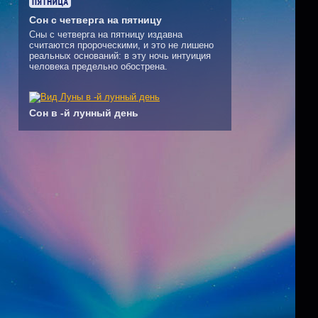
Сон с четверга на пятницу
Сны с четверга на пятницу издавна
считаются пророческими, и это не лишено
реальных оснований: в эту ночь интуиция
человека предельно обострена.
Сон в -й лунный день