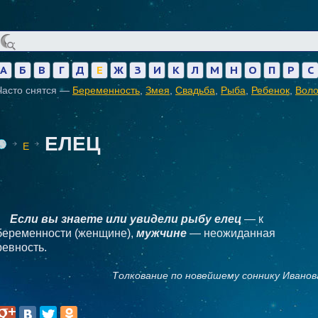
А
Б
В
Г
Д
Е
Ж
З
И
К
Л
М
Н
О
П
Р
С
Часто снятся —
Беременность
,
Змея
,
Свадьба
,
Рыба
,
Ребенок
,
Вол
ЕЛЕЦ
Е
Если вы знаете или увидели рыбу елец
— к
беременности (женщине),
мужчине
— неожиданная
ревность.
Толкование по новейшему соннику Иванов