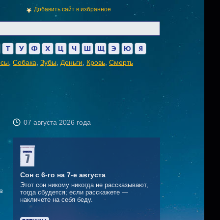
Добавить сайт в избранное
Т
У
Ф
Х
Ц
Ч
Ш
Щ
Э
Ю
Я
осы
,
Собака
,
Зубы
,
Деньги
,
Кровь
,
Смерть
07 августа 2026 года
Сон с 6-го на 7-е августа
Этот сон никому никогда не рассказывают,
а
тогда сбудется; если расскажете —
накличете на себя беду.