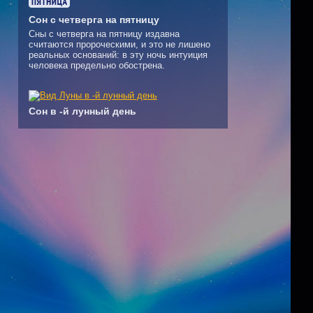
Сон с четверга на пятницу
Сны с четверга на пятницу издавна
считаются пророческими, и это не лишено
реальных оснований: в эту ночь интуиция
человека предельно обострена.
Сон в -й лунный день