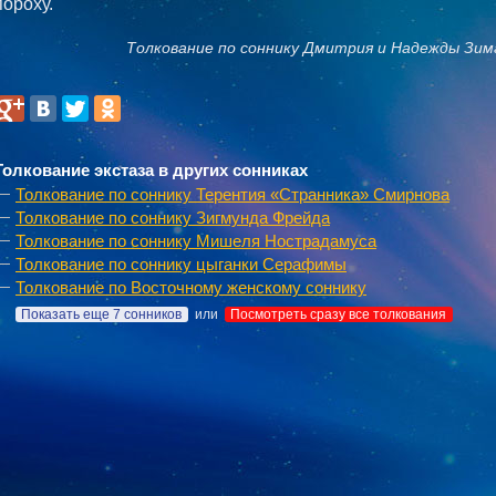
пороху.
Толкование по соннику Дмитрия и Надежды Зим
Толкование экстаза в других сонниках
Толкование по соннику Терентия «Странника» Смирнова
Толкование по соннику Зигмунда Фрейда
Толкование по соннику Мишеля Нострадамуса
Толкование по соннику цыганки Серафимы
Толкование по Восточному женскому соннику
Показать еще 7 сонников
или
Посмотреть сразу все толкования