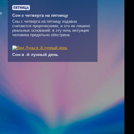
а
Сон с четверга на пятницу
Сны с четверга на пятницу издавна
считаются пророческими, и это не лишено
реальных оснований: в эту ночь интуиция
человека предельно обострена.
Сон в -й лунный день