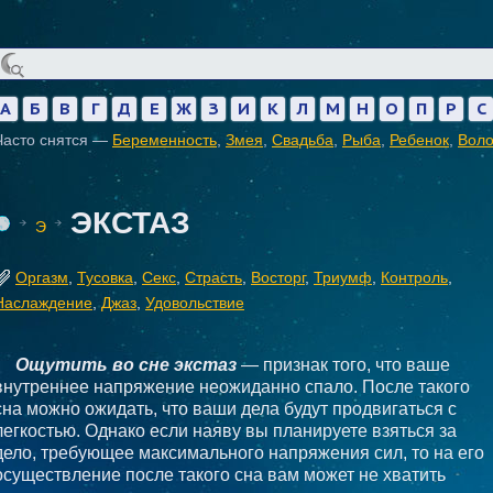
А
Б
В
Г
Д
Е
Ж
З
И
К
Л
М
Н
О
П
Р
С
Часто снятся —
Беременность
,
Змея
,
Свадьба
,
Рыба
,
Ребенок
,
Вол
ЭКСТАЗ
Э
Оргазм
,
Тусовка
,
Секс
,
Страсть
,
Восторг
,
Триумф
,
Контроль
,
Наслаждение
,
Джаз
,
Удовольствие
Ощутить во сне экстаз
— признак того, что ваше
внутреннее напряжение неожиданно спало. После такого
сна можно ожидать, что ваши дела будут продвигаться с
легкостью. Однако если наяву вы планируете взяться за
дело, требующее максимального напряжения сил, то на его
осуществление после такого сна вам может не хватить