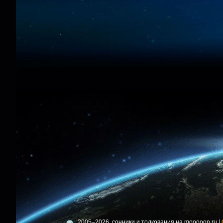
2005–2026, сонники и толкования на mooooon.ru |