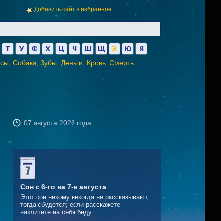
Добавить сайт в избранное
Т
У
Ф
Х
Ц
Ч
Ш
Щ
Э
Ю
Я
осы
,
Собака
,
Зубы
,
Деньги
,
Кровь
,
Смерть
07 августа 2026 года
Сон с 6-го на 7-е августа
Этот сон никому никогда не рассказывают,
тогда сбудется; если расскажете —
накличете на себя беду.