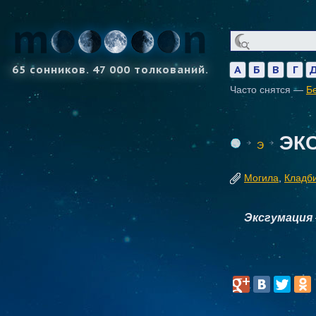
65 сонников. 47 000 толкований.
А
Б
В
Г
Часто снятся —
Б
ЭК
Э
Могила
,
Кладб
Эксгумация