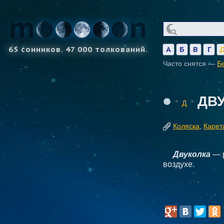
65 сонников. 47 000 толкований.
А
Б
В
Г
Часто снятся —
Б
ДВ
Д
Коляска
,
Карет
Двуколка
— р
воздухе.