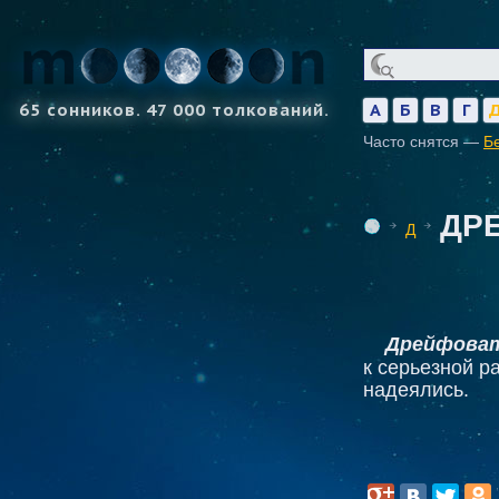
65 сонников. 47 000 толкований.
А
Б
В
Г
Часто снятся —
Б
ДР
Д
Дрейфоват
к серьезной р
надеялись.