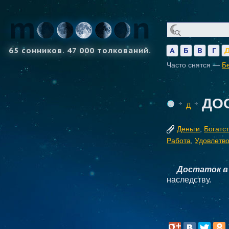
65 сонников. 47 000 толкований.
А
Б
В
Г
Часто снятся —
Б
ДО
Д
Деньги
,
Богатс
Работа
,
Удовлетв
Достаток в
наследству.