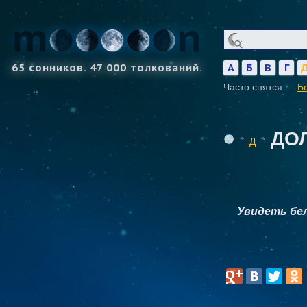
65 сонников. 47 000 толкований.
А
Б
В
Г
Часто снятся —
Б
ДО
Д
Увидеть бе