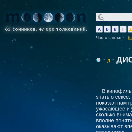
65 сонников. 47 000 толкований.
А
Б
В
Г
Часто снятся —
Б
ДИ
Д
В кинофильм
знать о сексе
показал нам г
ужасающее и 
сколько внима
вполне понятн
оказывают вп