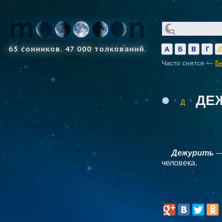
65 сонников. 47 000 толкований.
А
Б
В
Г
Часто снятся —
Б
ДЕ
Д
Дежурить
— 
человека.