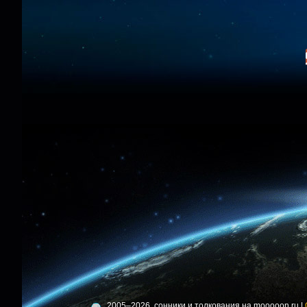
2005–2026, сонники и толкования на mooooon.ru |