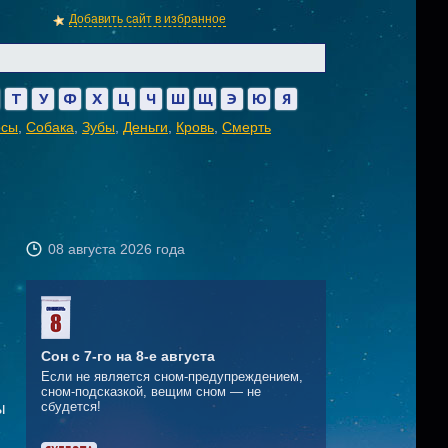
Добавить сайт в избранное
Т
У
Ф
Х
Ц
Ч
Ш
Щ
Э
Ю
Я
осы
,
Собака
,
Зубы
,
Деньги
,
Кровь
,
Смерть
08 августа 2026 года
Сон с 7-го на 8-е августа
Если не является сном-предупреждением,
сном-подсказкой, вещим сном — не
сбудется!
ы