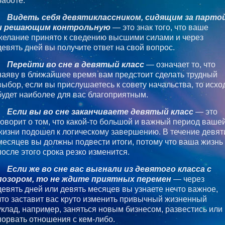
работе.
Видеть себя девятиклассником, сидящим за парто
и решающим контрольную
— это знак того, что ваше
желание принято к сведению высшими силами и через
девять дней вы получите ответ на свой вопрос.
Перейти во сне в девятый класс
— означает то, что
наяву в ближайшее время вам предстоит сделать трудный
выбор, если вы прислушаетесь к совету начальства, то исхо
будет наиболее для вас благоприятным.
Если вы во сне заканчиваете девятый класс
— это
говорит о том, что какой-то большой и важный период ваше
жизни подошел к логическому завершению. В течение девят
месяцев вы должны подвести итоги, потому что ваша жизнь
после этого срока резко изменится.
Если же во сне вас выгнали из девятого класса с
позором, то не ждите приятных перемен
— через
девять дней или девять месяцев вы узнаете нечто важное,
что заставит вас круто изменить привычный жизненный
уклад, например, заняться новым бизнесом, развестись или
порвать отношения с кем-либо.