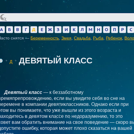
А
Б
В
Г
Д
Е
Ж
З
И
К
Л
М
Н
О
П
Р
С
Часто снятся —
Беременность
,
Змея
,
Свадьба
,
Рыба
,
Ребенок
,
Вол
ДЕВЯТЫЙ КЛАСС
Д
Девятый класс
— к беззаботному
времяпрепровождению, если вы увидите себя во сне на
перемене в компании девятиклассников. Однако если при
этом вы понимаете, что уже вышли из этого возраста и
находитесь в девятом классе по недоразумению, то это
совет вам обратить внимание на свое поведение — скоро в
допустите ошибку, которая может плохо сказаться на вашей