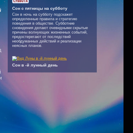
Сон с пятницы на субботу
й
Сон в ночь на субботу подскажет
определенные правила и стратегию
поведения в обществе. Субботние
сновидения делают очевидными скрытые
причины волнующих жизненных событий,
предостерегают от последствий
необдуманных действий и реализации
неясных планов.
д
Сон в -й лунный день
й
и