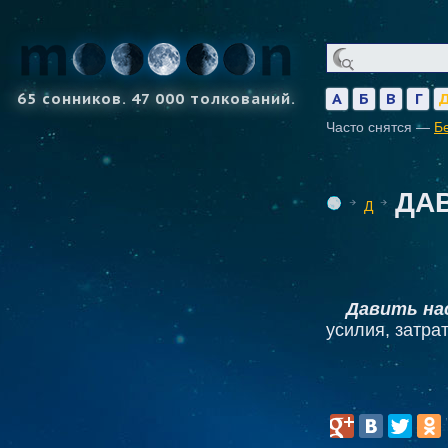
65 сонников. 47 000 толкований.
А
Б
В
Г
Часто снятся —
Б
ДА
Д
Давить на
усилия, затра