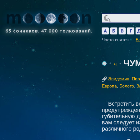
65 сонников. 47 000 толкований.
А
Б
В
Г
Часто снятся —
Б
ЧУ
Ч
Эпидемия
,
Пир
Европа
,
Болото
,
З
Встретить 
предупреждени
губительную д
вам следует и
различного р