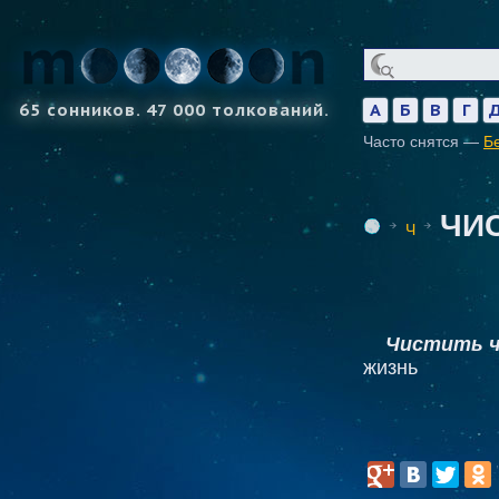
65 сонников. 47 000 толкований.
А
Б
В
Г
Часто снятся —
Б
ЧИ
Ч
Чистить ч
жизнь