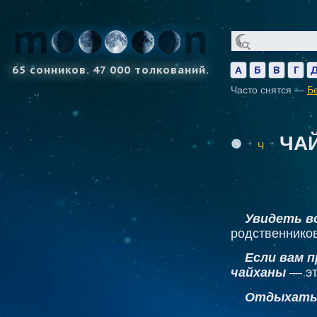
65 сонников. 47 000 толкований.
А
Б
В
Г
Часто снятся —
Б
ЧА
Ч
Увидеть во
родственников
Если вам п
чайханы
— эт
Отдыхать 