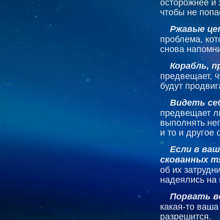
осторожнее и 
чтобы не попа
Ржавые це
проблема, кот
снова напомни
Корабль, п
предвещает, ч
будут продвиг
Видеть себ
предвещает л
выполнять не
и то и другое
Если в ваш
скованных т
об их затрудн
надеялись на 
Порвать в
какая-то ваш
разрешится.