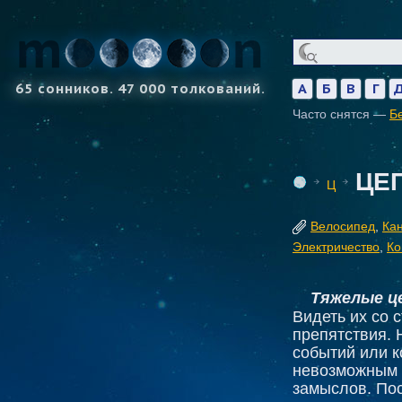
65 сонников. 47 000 толкований.
А
Б
В
Г
Часто снятся —
Б
ЦЕ
Ц
Велосипед
,
Ка
Электричество
,
Ко
Тяжелые це
Видеть их со
препятствия. 
событий или 
невозможным 
замыслов. Пос