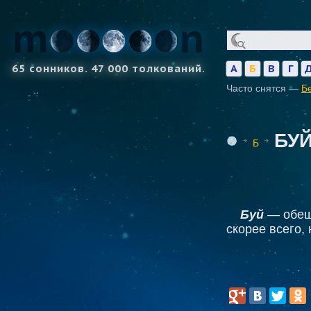
65 сонников. 47 000 толкований.
А
Б
В
Г
Часто снятся —
Б
БУ
Б
Буй
— обеща
скорее всего, 