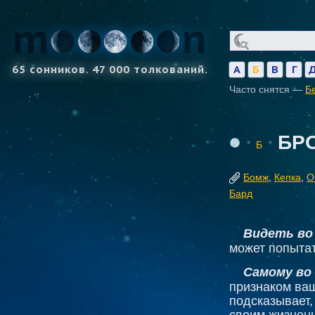
65 сонников. 47 000 толкований.
А
Б
В
Г
Часто снятся —
Б
БР
Б
Бомж
,
Кепка
,
О
Бард
Видеть во
может попытат
Самому во
признаком ваш
подсказывает,
своим жизнен