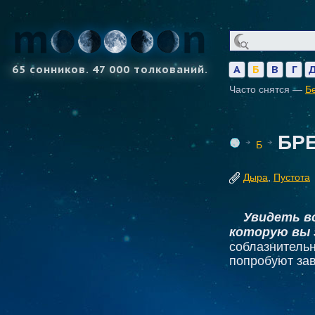
65 сонников. 47 000 толкований.
А
Б
В
Г
Часто снятся —
Б
БР
Б
Дыра
,
Пустота
Увидеть во
которую вы 
соблазнительн
попробуют зав