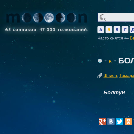
65 сонников. 47 000 толкований.
А
Б
В
Г
Часто снятся —
Б
БО
Б
Шпион
,
Тамад
Болтун
— н