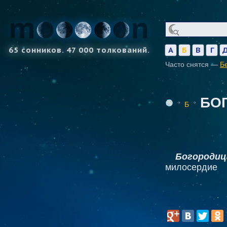
65 сонников. 47 000 толкований.
А
Б
В
Г
Часто снятся —
Б
БО
Б
Богородиц
милосердие