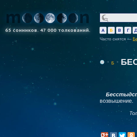
65 сонников. 47 000 толкований.
А
Б
В
Г
Часто снятся —
Б
БЕ
Б
Бесстыдс
возвышение.
То