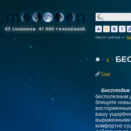
65 сонников. 47 000 толкований.
А
Б
В
Г
Часто снятся —
Б
БЕ
Б
Горе
Бесплодие
бесполезным д
блещете новым
восторженные 
вашу ущербнос
выраженными 
комфортно су