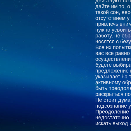
действуют по
дайте им то, 
такой сон, ве
отсутствием у
привлечь вним
нужно усвоить
работу, не об
носятся с без
Все их попытк
вас все равно
осуществлении
будете выбира
предложение и
указывает на 
активному об
быть преодоле
раскрыться п
Не стоит дума
подсознание уж
Преодоление п
недостаточно 
искать выход 