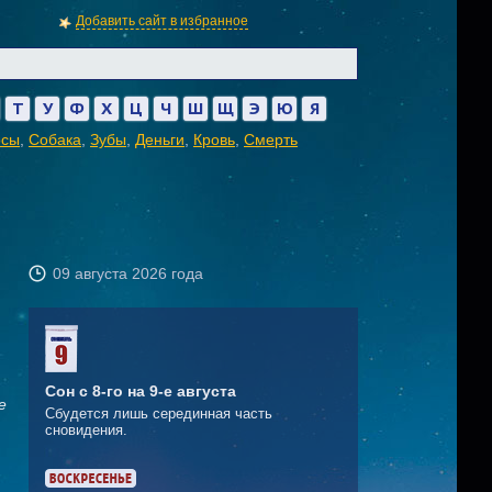
Добавить сайт в избранное
Т
У
Ф
Х
Ц
Ч
Ш
Щ
Э
Ю
Я
осы
,
Собака
,
Зубы
,
Деньги
,
Кровь
,
Смерть
09 августа 2026 года
Сон с 8-го на 9-е августа
е
Сбудется лишь серединная часть
сновидения.