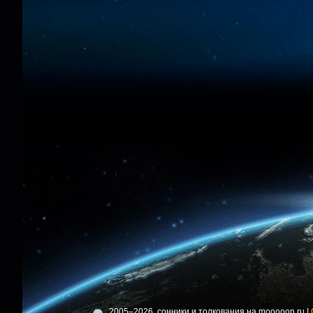
2005–2026, сонники и толкования на mooooon.ru |