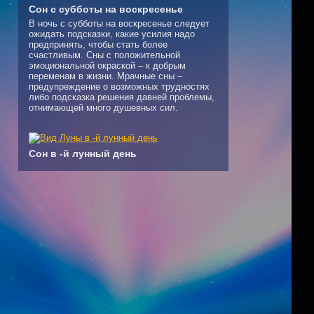
Сон с субботы на воскресенье
В ночь с субботы на воскресенье следует
ожидать подсказки, какие усилия надо
предпринять, чтобы стать более
счастливым. Сны с положительной
эмоциональной окраской – к добрым
переменам в жизни. Мрачные сны –
предупреждение о возможных трудностях
либо подсказка решения давней проблемы,
отнимающей много душевных сил.
Сон в -й лунный день