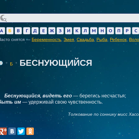
А
Б
В
Г
Д
Е
Ж
З
И
К
Л
М
Н
О
П
Р
С
Часто снятся —
Беременность
,
Змея
,
Свадьба
,
Рыба
,
Ребенок
,
Вол
БЕСНУЮЩИЙСЯ
Б
Беснующийся, видеть его
— берегись несчастья;
быть им
— удерживай свою чувственность.
Толкование по соннику мисс Хасс