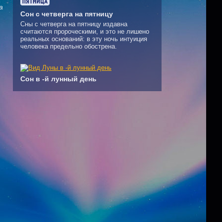
а
Сон с четверга на пятницу
Сны с четверга на пятницу издавна
считаются пророческими, и это не лишено
реальных оснований: в эту ночь интуиция
человека предельно обострена.
Сон в -й лунный день