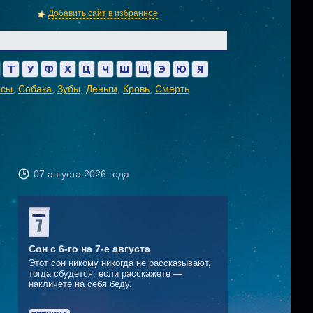
Добавить сайт в избранное
Т
У
Ф
Х
Ц
Ч
Ш
Щ
Э
Ю
Я
осы
,
Собака
,
Зубы
,
Деньги
,
Кровь
,
Смерть
07 августа 2026 года
Сон с 6-го на 7-е августа
Этот сон никому никогда не рассказывают,
тогда сбудется; если расскажете —
накличете на себя беду.