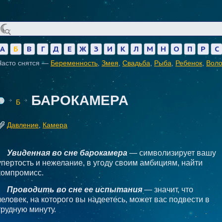
А
Б
В
Г
Д
Е
Ж
З
И
К
Л
М
Н
О
П
Р
С
Часто снятся —
Беременность
,
Змея
,
Свадьба
,
Рыба
,
Ребенок
,
Вол
БАРОКАМЕРА
Б
Давление
,
Камера
Увиденная во сне барокамера
— символизирует вашу
упертость и нежелание, в угоду своим амбициям, найти
компромисс.
Проводить во сне ее испытания
— значит, что
человек, на которого вы надеетесь, может вас подвести в
трудную минуту.