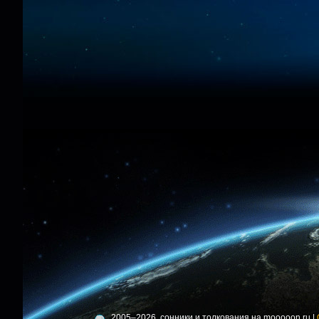
2005–2026, сонники и толкования на mooooon.ru |