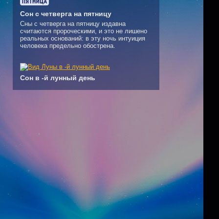
Сон с четверга на пятницу
Сны с четверга на пятницу издавна
считаются пророческими, и это не лишено
реальных оснований: в эту ночь интуиция
человека предельно обострена.
Сон в -й лунный день