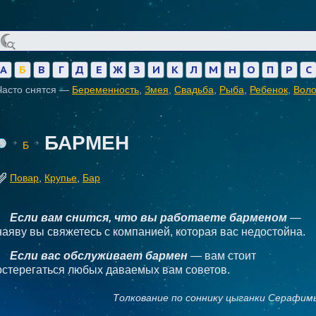
А
Б
В
Г
Д
Е
Ж
З
И
К
Л
М
Н
О
П
Р
С
Часто снятся —
Беременность
,
Змея
,
Свадьба
,
Рыба
,
Ребенок
,
Вол
БАРМЕН
Б
Повар
,
Крупье
,
Бар
Если вам снится, что вы работаете барменом
—
наяву вы свяжетесь с компанией, которая вас недостойна.
Если вас обслуживает бармен
— вам стоит
остерегаться любых даваемых вам советов.
Толкование по соннику цыганки Серафим