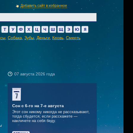
Добавить сайт в избранное
Т
У
Ф
Х
Ц
Ч
Ш
Щ
Э
Ю
Я
осы
,
Собака
,
Зубы
,
Деньги
,
Кровь
,
Смерть
07 августа 2026 года
Сон с 6-го на 7-е августа
Этот сон никому никогда не рассказывают,
тогда сбудется; если расскажете —
накличете на себя беду.
ы