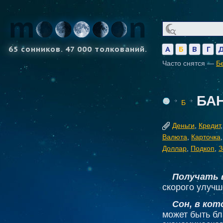
65 сонников. 47 000 толкований.
А
Б
В
Г
Часто снятся —
Б
БА
Б
Деньги
,
Кредит
Валюта
,
Карточка
Доллар
,
Подкоп
,
З
Получать в
скорого улучш
Сон, в кот
может быть бл