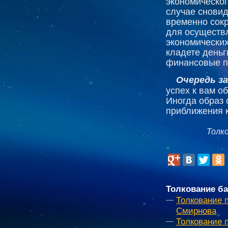
экономическог
случае сновид
временно сокр
для осуществ
экономических
кладете деньг
финансовые п
Очередь за
успех к вам о
Иногда образ 
приближения к
Толк
Толкование ба
Толкование 
Смирнова
Толкование 