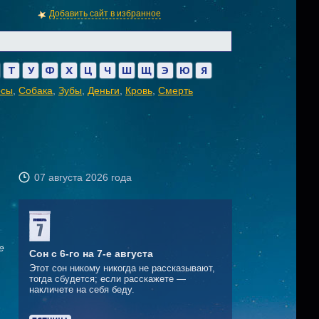
Добавить сайт в избранное
Т
У
Ф
Х
Ц
Ч
Ш
Щ
Э
Ю
Я
осы
,
Собака
,
Зубы
,
Деньги
,
Кровь
,
Смерть
07 августа 2026 года
е
Сон с 6-го на 7-е августа
Этот сон никому никогда не рассказывают,
тогда сбудется; если расскажете —
накличете на себя беду.