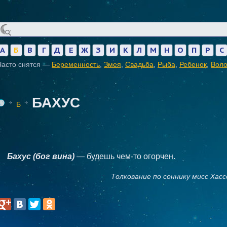
А
Б
В
Г
Д
Е
Ж
З
И
К
Л
М
Н
О
П
Р
С
Часто снятся —
Беременность
,
Змея
,
Свадьба
,
Рыба
,
Ребенок
,
Вол
БАХУС
Б
Бахус (бог вина)
— будешь чем-то огорчен.
Толкование по соннику мисс Хасс