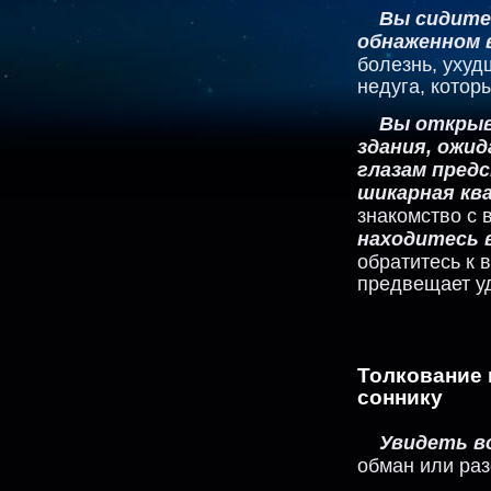
Вы сидите
обнаженном 
болезнь, ухуд
недуга, котор
Вы открыв
здания, ожид
глазам пред
шикарная кв
знакомство с
находитесь 
обратитесь к 
предвещает у
Толкование
соннику
Увидеть во
обман или раз