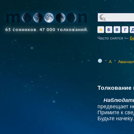
65 сонников. 47 000 толкований.
А
Б
В
Г
Часто снятся —
Б
А
Аванза
Толкование 
Наблюдать
предвещает н
Примите к све
Будьте начеку.