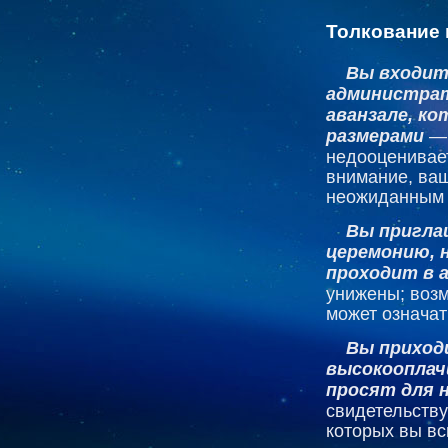
Толкование 
Вы входит
администрат
аванзале, к
размерами
— 
недооценивает
внимание, ваш
неожиданным 
Вы пригла
церемонию, 
проходит в 
унижены; возм
может означат
Вы приход
высокооплач
просят для 
свидетельству
которых вы вс