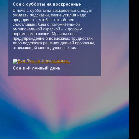
Сон с субботы на воскресенье
В ночь с субботы на воскресенье следует
ожидать подсказки, какие усилия надо
предпринять, чтобы стать более
счастливым. Сны с положительной
эмоциональной окраской – к добрым
переменам в жизни. Мрачные сны –
предупреждение о возможных трудностях
либо подсказка решения давней проблемы,
отнимающей много душевных сил.
Сон в -й лунный день