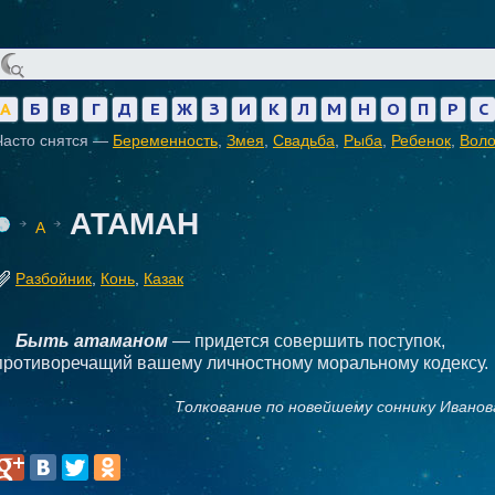
А
Б
В
Г
Д
Е
Ж
З
И
К
Л
М
Н
О
П
Р
С
Часто снятся —
Беременность
,
Змея
,
Свадьба
,
Рыба
,
Ребенок
,
Вол
АТАМАН
А
Разбойник
,
Конь
,
Казак
Быть атаманом
— придется совершить поступок,
противоречащий вашему личностному моральному кодексу.
Толкование по новейшему соннику Иванов