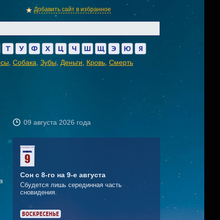
Добавить сайт в избранное
Т
У
Ф
Х
Ц
Ч
Ш
Щ
Э
Ю
Я
осы
,
Собака
,
Зубы
,
Деньги
,
Кровь
,
Смерть
09 августа 2026 года
Сон с 8-го на 9-е августа
а
Сбудется лишь серединная часть
сновидения.