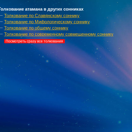
Толкование атамана в других сонниках
Толкование по Славянскому соннику
Толкование по Мифологическому соннику
Толкование по общему соннику
Толкование по современному совмещенному соннику
Посмотреть сразу все толкования