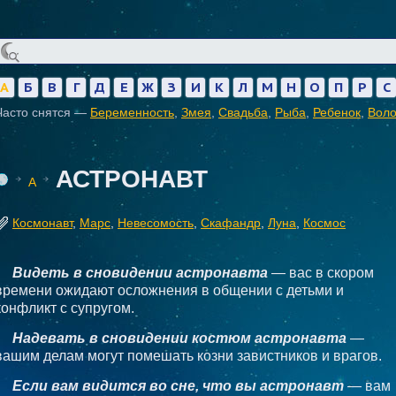
А
Б
В
Г
Д
Е
Ж
З
И
К
Л
М
Н
О
П
Р
С
Часто снятся —
Беременность
,
Змея
,
Свадьба
,
Рыба
,
Ребенок
,
Вол
АСТРОНАВТ
А
Космонавт
,
Марс
,
Невесомость
,
Скафандр
,
Луна
,
Космос
Видеть в сновидении астронавта
— вас в скором
времени ожидают осложнения в общении с детьми и
конфликт с супругом.
Надевать в сновидении костюм астронавта
—
вашим делам могут помешать козни завистников и врагов.
Если вам видится во сне, что вы астронавт
— вам