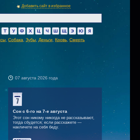
Добавить сайт в избранное
Т
У
Ф
Х
Ц
Ч
Ш
Щ
Э
Ю
Я
осы
,
Собака
,
Зубы
,
Деньги
,
Кровь
,
Смерть
07 августа 2026 года
Сон с 6-го на 7-е августа
Этот сон никому никогда не рассказывают,
тогда сбудется; если расскажете —
накличете на себя беду.