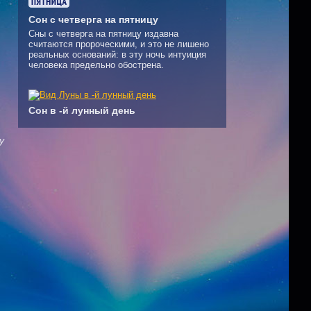
Сон с четверга на пятницу
Сны с четверга на пятницу издавна
считаются пророческими, и это не лишено
реальных оснований: в эту ночь интуиция
человека предельно обострена.
Сон в -й лунный день
у