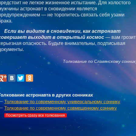
предстоит не легкое жизненное испытание. Для холостого
мужчины астронавт в сновидении является
предупреждением — не торопитесь связать себя узами
брака.
Если вы видите в сновидении, как астронавт
совершает выходит в открытый космос
— вам грозит
серьезная опасность. Будьте внимательны, подписывая
документы.
Толкование по Славянскому сонник
Толкование астронавта в других сонниках
Толкование по современному универсальному соннику
Толкование по современному совмещенному соннику
Посмотреть сразу все толкования