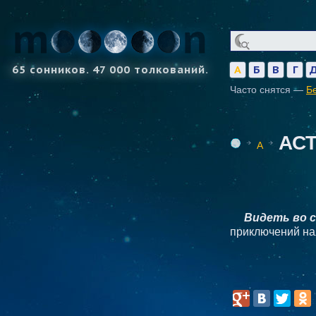
65 сонников. 47 000 толкований.
А
Б
В
Г
Часто снятся —
Б
АС
А
Видеть во 
приключений на