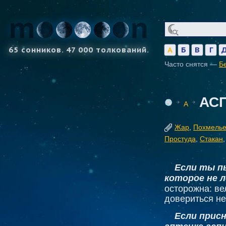
65 сонников. 47 000 толкований.
А
Б
В
Г
Часто снятся —
Б
АС
А
Жар
,
Похмель
Простуда
,
Стакан
Если ты п
которое не 
осторожна: ве
довериться не
Если прис